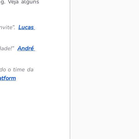
. Veja alguns 
vite”. 
Lucas 
ade!”
André 
do o time da 
atform