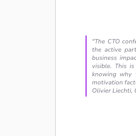
"The CTO confe
the active par
business impac
visible. This 
knowing why y
motivation facto
Olivier Liechti