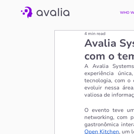
WHO W
4 min read
Avalia S
com o te
A Avalia Systems
experiência únic
tecnologia, com o 
evoluir nessa área
valiosa de informa
O evento teve um
networking, com pa
Open Kitchen
, um 