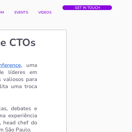
GET IN TOUCH
OM
EVENTS
VIDEOS
de CTOs
nference
, uma 
e líderes em 
 valiosos para 
lita uma troca 
s, debates e 
a experiência 
gastronômica interativa liderada e preparada pela chef Daniela Salim, head chef do 
em São Paulo.