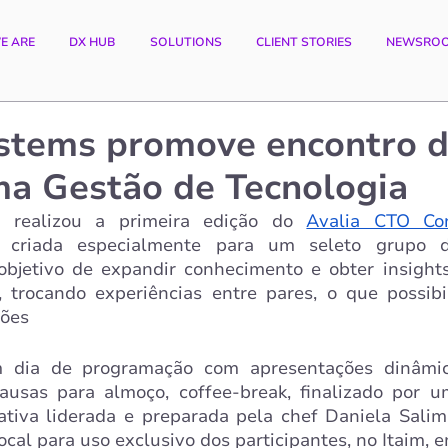
E ARE
DX HUB
SOLUTIONS
CLIENT STORIES
NEWSRO
ystems promove encontro 
ma Gestão de Tecnologia
 realizou a primeira edição do 
Avalia CTO Co
a, criada especialmente para um seleto grupo d
objetivo de expandir conhecimento e obter insights
, trocando experiências entre pares, o que possibi
ções
 dia de programação com apresentações dinâmica
usas para almoço, coffee-break, finalizado por um
local para uso exclusivo dos participantes, no Itaim, 