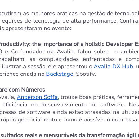
scutiram as melhores práticas na gestão de tecnologia
 equipes de tecnologia de alta performance. Confira 
is apresentaram no evento:
oductivity: the importance of a holistic Developer 
O e Co-fundador da Avalia, falou sobre  o ambie
rabalham, as complexidades enfrentadas e como 
 ilustrar a sessão, ele apresentou o 
Avalia DX Hub
, 
rience criada no 
Backstage
, Spotify.
are com Números
valia, 
Anderson Soffa
, trouxe boas práticas, ferrame
eficiência no desenvolvimento de software. Ness
esas de software ainda estão atrasadas na utilizaç
róprio gerenciamento e como é possível mudar essa 
esultados reais e mensuráveis da transformação ágil 