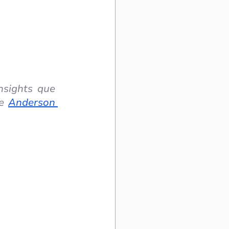
sights que 
e 
Anderson 