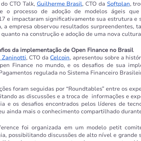
 do CTO Talk, 
Guilherme Brasil
, CTO da 
Softplan
, tr
re o processo de adoção de modelos ágeis que s
7 e impactaram significativamente sua estrutura e s
 a empresa observou resultados surpreendentes, ta
s, quanto na construção e adoção de uma nova cultura
afios da implementação de Open Finance no Brasil
 Zaninotti
, CTO da 
Celcoin
, apresentou sobre a histór
Open Finance no mundo, e os desafios de sua impl
 Pagamentos regulada no Sistema Financeiro Brasilei
ões foram seguidas por “Roundtables” entre os exper
litando as discussões e a troca de  informações e expe
ia e os desafios encontrados pelos líderes de tecno
ceu ainda mais o conhecimento compartilhado durante
erence foi organizada em um modelo petit comité
ia, possibilitando discussões de alto nível e grande s