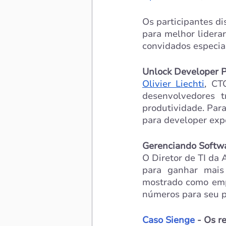
Os participantes di
para melhor liderar
convidados especia
Unlock Developer Pr
Olivier Liechti
, CT
desenvolvedores t
produtividade. Para
para developer expe
Gerenciando Softw
O Diretor de TI da A
para ganhar mais 
mostrado como empr
números para seu p
Caso Sienge 
- Os r