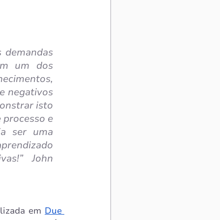
s demandas 
ém um dos 
ecimentos, 
e negativos 
nstrar isto 
processo e 
a ser uma 
rendizado 
vas!”  John 
alizada em 
Due 