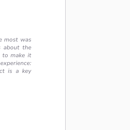
e most was 
s about the 
to make it 
experience: 
t is a key 