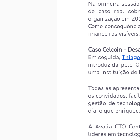
Na primeira sessão
de caso real sob
organização em 201
Como consequência,
financeiros visívei
Caso Celcoin - Des
Em seguida, 
Thiago
introduzida pelo 
uma Instituição de
Todas as apresentaç
os convidados, faci
gestão de tecnolog
dia, o que enrique
A Avalia CTO Conf
líderes em tecnolog