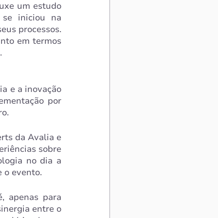
ouxe um estudo 
e iniciou na 
eus processos. 
nto em termos 
.
ia e a inovação 
ementação por 
ro.
ts da Avalia e 
riências sobre 
logia no dia a 
 o evento.
, apenas para 
inergia entre o 