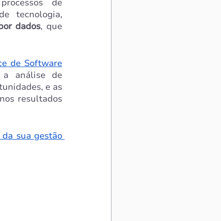
, que fornece uma imagem clara dos processos de 
 tecnologia, 
por dados
, que 
ce de Software
a análise de 
tunidades, e as 
os resultados 
 da sua gestão 