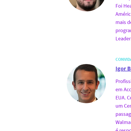
Foi He
Améric
mais d
progra
Leader
CONVID
Igor B
Profis
em Acc
EUA. C
um Cert
passag
Walmar
é resp