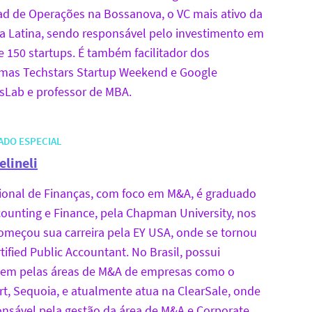
ad de Operações na Bossanova, o VC mais ativo da
a Latina, sendo responsável pelo investimento em
e 150 startups. É também facilitador dos
mas Techstars Startup Weekend e Google
sLab e professor de MBA.
ADO ESPECIAL
elineli
sional de Finanças, com foco em M&A, é graduado
ounting e Finance, pela Chapman University, nos
omeçou sua carreira pela EY USA, onde se tornou
ified Public Accountant. No Brasil, possui
em pelas áreas de M&A de empresas como o
t, Sequoia, e atualmente atua na ClearSale, onde
onsável pela gestão da área de M&A e Corporate