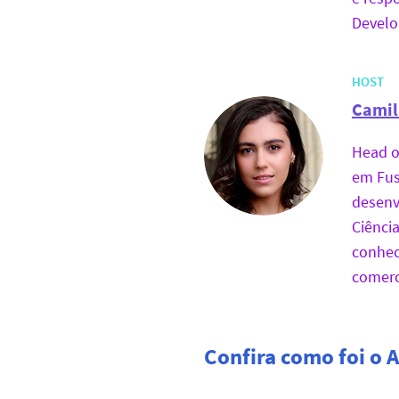
Develo
HOST
Camil
Head o
em Fus
desenv
Ciênci
conhec
comerc
Confira como foi o 