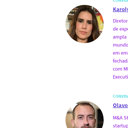
CONVID
Karol
Direto
de exp
ampla 
mundo 
em emp
fechad
com MB
Executi
CONVID
Olavo
M&A St
startup