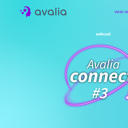
WHO W
webcast
#3